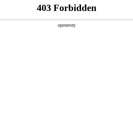
牌天地
资讯中心
加载更多
全新一代 瑞虎9
瑞虎9X