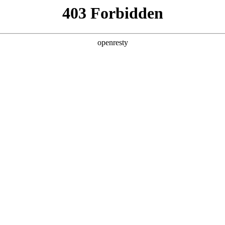
牌天地
经销商查询
全新一代 瑞虎9
瑞虎9X