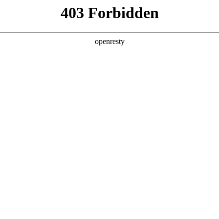
牌天地
经销商查询
全新一代 瑞虎9
瑞虎9X